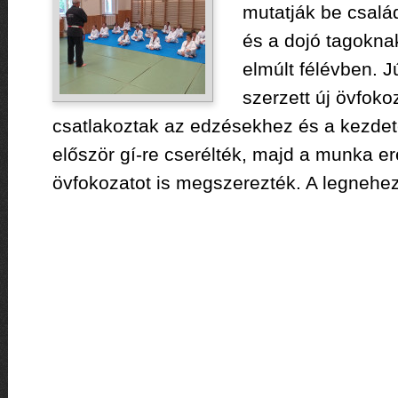
mutatják be csalá
és a dojó tagoknak
elmúlt félévben. 
szerzett új övfok
csatlakoztak az edzésekhez és a kezdet
először gí-re cserélték, majd a munka e
övfokozatot is megszerezték. A legnehez