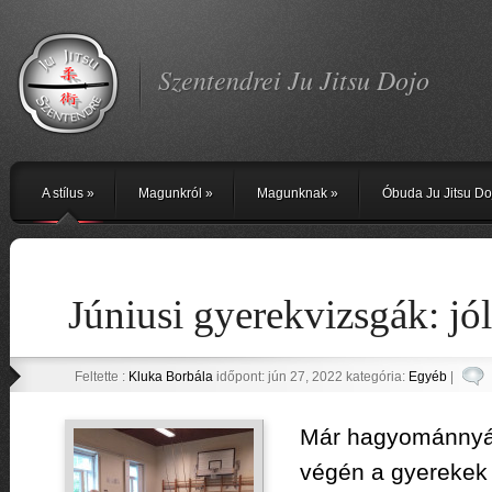
Szentendrei Ju Jitsu Dojo
A stílus
»
Magunkról
»
Magunknak
»
Óbuda Ju Jitsu Do
Júniusi gyerekvizsgák: jól
Feltette :
Kluka Borbála
időpont: jún 27, 2022 kategória:
Egyéb
|
Már hagyománnyá 
végén a gyerekek