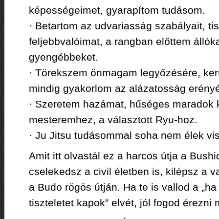
képességeimet, gyarapítom tudásom.
· Betartom az udvariasság szabályait, ti
feljebbvalóimat, a rangban előttem állók
gyengébbeket.
· Törekszem önmagam legyőzésére, ker
mindig gyakorlom az alázatosság erényé
· Szeretem hazámat, hűséges maradok 
mesteremhez, a választott Ryu-hoz.
· Ju Jitsu tudásommal soha nem élek vi
Amit itt olvastál ez a harcos útja a Bushi
cselekedsz a civil életben is, kilépsz a v
a Budo rögös útján. Ha te is vallod a „ha 
tiszteletet kapok” elvét, jól fogod érezn