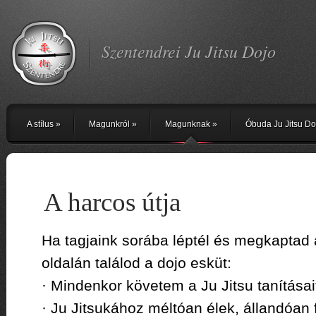
Szentendrei Ju Jitsu Dojo
A stílus
»
Magunkról
»
Magunknak
»
Óbuda Ju Jitsu Do
A harcos útja
Ha tagjaink sorába léptél és megkaptad 
oldalán találod a dojo esküt:
· Mindenkor követem a Ju Jitsu tanításai
· Ju Jitsukához méltóan élek, állandóan 