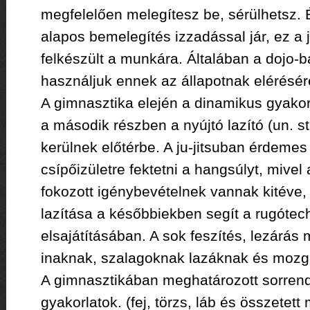
megfelelően melegítesz be, sérülhetsz. 
alapos bemelegítés izzadással jár, ez a j
felkészült a munkára. Általában a dojo-b
használjuk ennek az állapotnak elérésér
A gimnasztika elején a dinamikus gyako
a második részben a nyújtó lazító (un. s
kerülnek előtérbe. A ju-jitsuban érdemes
csípőizületre fektetni a hangsúlyt, mivel
fokozott igénybevételnek vannak kitéve,
lazítása a későbbiekben segít a rugótec
elsajátításában. A sok feszítés, lezárás 
inaknak, szalagoknak lazáknak és mozgé
A gimnasztikában meghatározott sorren
gyakorlatok. (fej, törzs, láb és összetet