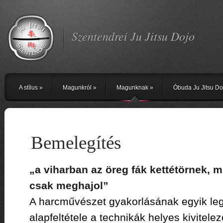
Szentendrei Ju Jitsu Dojo
A stílus
»
Magunkról
»
Magunknak
»
Óbuda Ju Jitsu Do
Bemelegítés
„a viharban az öreg fák kettétörnek, m
csak meghajol”
A harcművészet gyakorlásának egyik leg
alapfeltétele a technikák helyes kivitel