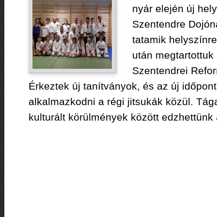
nyár elején új hel
Szentendre Dojón
tatamik helyszínre
után megtartottuk
Szentendrei Refo
Érkeztek új tanítványok, és az új időpon
alkalmazkodni a régi jitsukák közül. Tá
kulturált körülmények között edzhettünk 