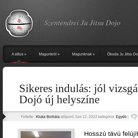
Szentendrei Ju Jitsu Dojo
A stílus
»
Magunkról
»
Magunknak
»
Óbuda Ju Jitsu Do
Sikeres indulás: jól vizsg
Dojó új helyszíne
Feltette :
Kluka Borbála
időpont: Sze 12, 2022 kategória:
Egyéb
|
Hosszú távú felúj