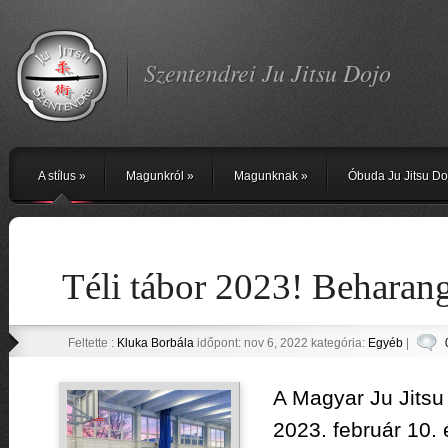
Szentendrei Ju Jitsu Dojo
A stílus
»
Magunkról
»
Magunknak
»
Óbuda Ju Jitsu Do
Téli tábor 2023! Beharan
Feltette :
Kluka Borbála
időpont: nov 6, 2022 kategória:
Egyéb
|
A Magyar Ju Jitsu 
2023. február 10. 