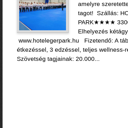
amelyre szeretett
tagot! Szállás: 
PARK★★★★ 3300 E
Elhelyezés kétág
www.hotelegerpark.hu Fizetendő: A tábo
étkezéssel, 3 edzéssel, teljes wellness-r
Szövetség tagjainak: 20.000...