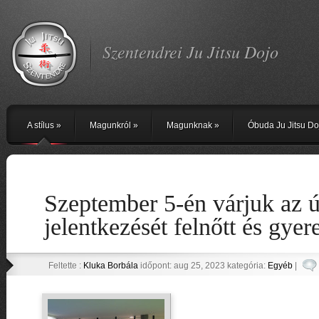
Szentendrei Ju Jitsu Dojo
A stílus
»
Magunkról
»
Magunknak
»
Óbuda Ju Jitsu Do
Szeptember 5-én várjuk az ú
jelentkezését felnőtt és gye
Feltette :
Kluka Borbála
időpont: aug 25, 2023 kategória:
Egyéb
|