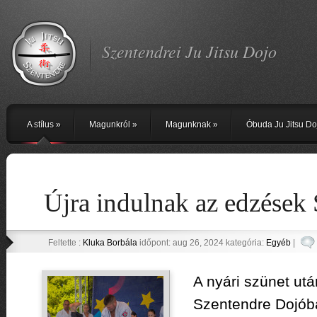
Szentendrei Ju Jitsu Dojo
A stílus
»
Magunkról
»
Magunknak
»
Óbuda Ju Jitsu Do
Újra indulnak az edzések
Feltette :
Kluka Borbála
időpont: aug 26, 2024 kategória:
Egyéb
|
A nyári szünet utá
Szentendre Dojóba