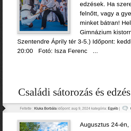
edzések. Ha szere
felnőtt, vagy a gy
minket bátran! He
Gimnázium kistor
Szentendre Áprily tér 3-5.) Időpont: kedd
20:00 Fotó: Isza Ferenc ...
Családi sátorozás és edzé
Feltette :
Kluka Borbála
időpont: aug 9, 2024 kategória:
Egyéb
|
Augusztus 24-én,