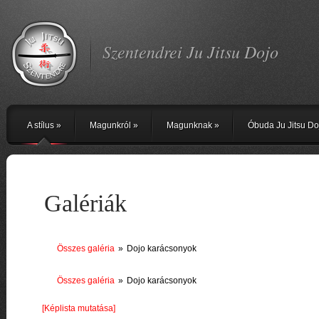
Szentendrei Ju Jitsu Dojo
A stílus
»
Magunkról
»
Magunknak
»
Óbuda Ju Jitsu Do
Galériák
Összes galéria
»
Dojo karácsonyok
Összes galéria
»
Dojo karácsonyok
[Képlista mutatása]