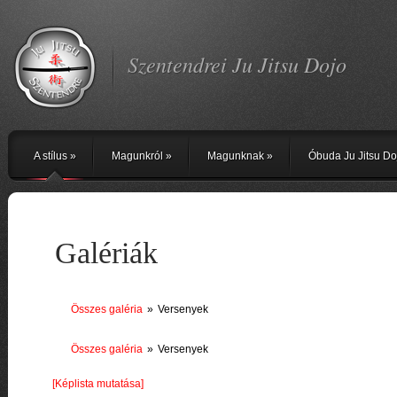
Szentendrei Ju Jitsu Dojo
A stílus
»
Magunkról
»
Magunknak
»
Óbuda Ju Jitsu Do
Galériák
Összes galéria
»
Versenyek
Összes galéria
»
Versenyek
[Képlista mutatása]