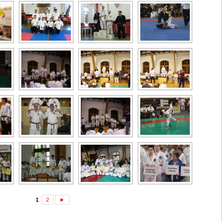
1
2
►