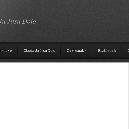
Ju Jitsu Dojo
nknak
»
Óbuda Ju Jitsu Dojo
Öv vizsgák
»
Eszközeink