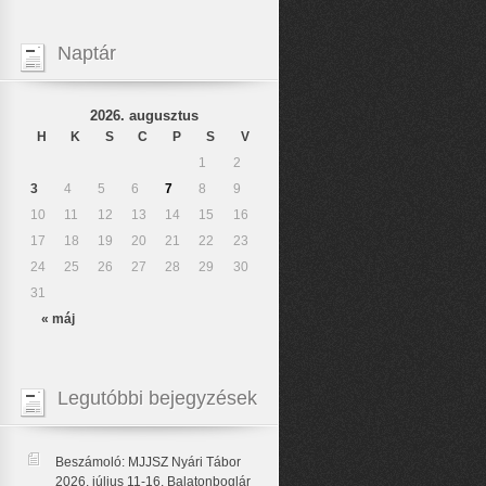
Naptár
2026. augusztus
H
K
S
C
P
S
V
1
2
3
4
5
6
7
8
9
10
11
12
13
14
15
16
17
18
19
20
21
22
23
24
25
26
27
28
29
30
31
« máj
Legutóbbi bejegyzések
Beszámoló: MJJSZ Nyári Tábor
2026. július 11-16. Balatonboglár