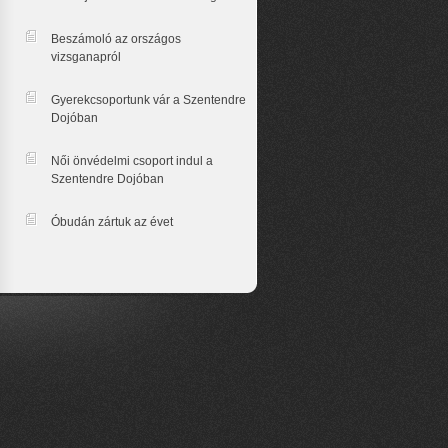
Beszámoló az országos
vizsganapról
Gyerekcsoportunk vár a Szentendre
Dojóban
Női önvédelmi csoport indul a
Szentendre Dojóban
Óbudán zártuk az évet