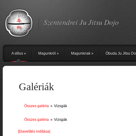
Szentendrei Ju Jitsu Dojo
A stílus
»
Magunkról
»
Magunknak
»
Óbuda Ju Jitsu Do
Galériák
Összes galéria
»
Vizsgák
Összes galéria
»
Vizsgák
[Diavetítés indítása]