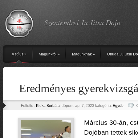
Szentendrei Ju Jitsu Dojo
A stílus
»
Magunkról
»
Magunknak
»
Óbuda Ju Jitsu Do
Eredményes gyerekvizsgá
Feltette :
Kluka Borbála
időpont: ápr 7, 2023 kategória:
Egyéb
|
Március 30-án, cs
Dojóban tettek sik