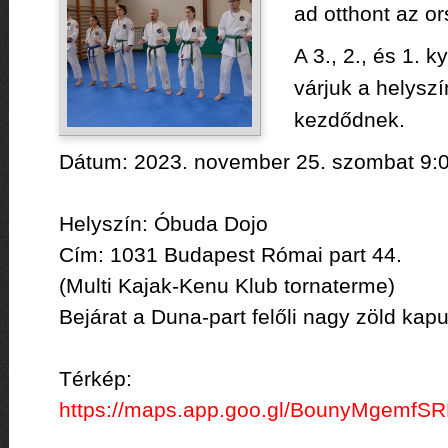
ad otthont az o
A 3., 2., és 1. 
várjuk a helyszí
kezdődnek.
Dátum: 2023. november 25. szombat 9:0
Helyszín: Óbuda Dojo
Cím: 1031 Budapest Római part 44.
(Multi Kajak-Kenu Klub tornaterme)
Bejárat a Duna-part felőli nagy zöld kap
Térkép:
https://maps.app.goo.gl/
BounyMgemfSR