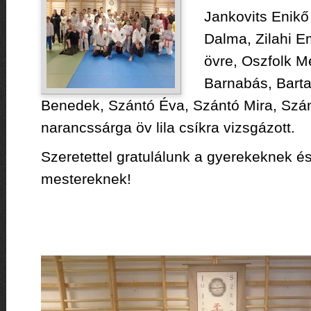
Jankovits Enikő
Dalma, Zilahi Em
övre, Oszfolk 
Barnabás, Bart
Benedek, Szántó Éva, Szántó Mira, Szán
narancssárga öv lila csíkra vizsgázott.
Szeretettel gratulálunk a gyerekeknek és
mestereknek!