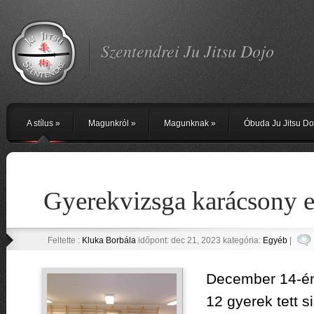
Szentendrei Ju Jitsu Dojo
A stílus
»
Magunkról
»
Magunknak
»
Óbuda Ju Jitsu Do
Gyerekvizsga karácsony e
Feltette :
Kluka Borbála
időpont: dec 21, 2023 kategória:
Egyéb
|
December 14-én
12 gyerek tett s