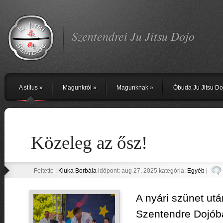
Szentendrei Ju Jitsu Dojo
A stílus
»
Magunkról
»
Magunknak
»
Óbuda Ju Jitsu Do
Közeleg az ősz!
Feltette :
Kluka Borbála
időpont: aug 27, 2025 kategória:
Egyéb
|
A nyári szünet utá
Szentendre Dojóba