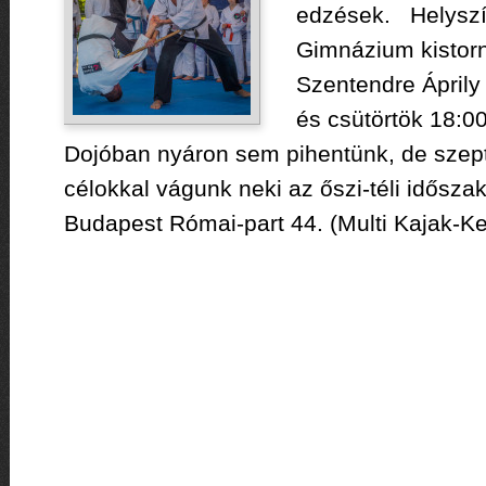
edzések. Helyszí
Gimnázium kistor
Szentendre Áprily 
és csütörtök 18:
Dojóban nyáron sem pihentünk, de szept
célokkal vágunk neki az őszi-téli idősz
Budapest Római-part 44. (Multi Kajak-Ke