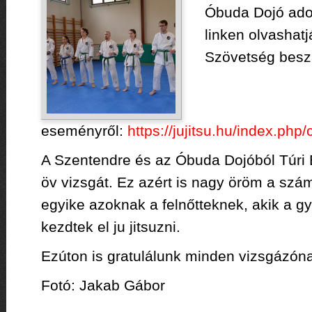
Óbuda Dojó adot
linken olvashatj
Szövetség besz
eseményről:
https://jujitsu.hu/index.ph
A Szentendre és az Óbuda Dojóból Túri 
öv vizsgát. Ez azért is nagy öröm a sz
egyike azoknak a felnőtteknek, akik a 
kezdtek el ju jitsuzni.
Ezúton is gratulálunk minden vizsgázón
Fotó: Jakab Gábor