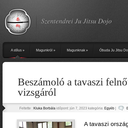
Szentendrei Ju Jitsu Dojo
A stílus
»
Magunkról
»
Magunknak
»
Óbuda Ju Jitsu Do
Beszámoló a tavaszi felnő
vizsgáról
Feltette :
Kluka Borbála
időpont: jún 7, 2023 kategória:
Egyéb
|
0
A tavaszi orszá