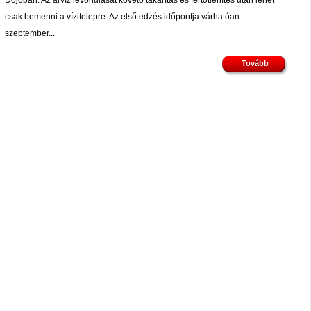
Dojóban. Az árvíz levonulását követő takarítás és fertőtlenítés után lehet
csak bemenni a vízitelepre. Az első edzés időpontja várhatóan
szeptember...
Tovább