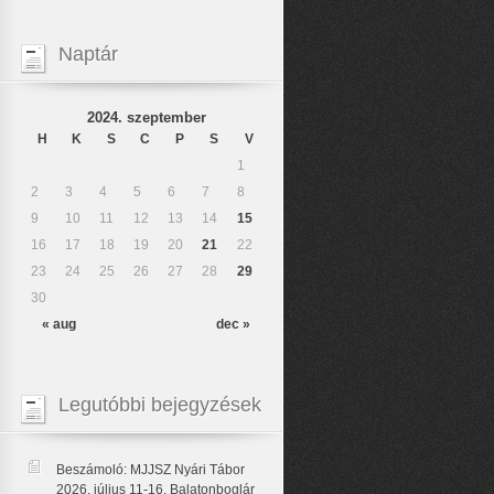
Naptár
2024. szeptember
H
K
S
C
P
S
V
1
2
3
4
5
6
7
8
9
10
11
12
13
14
15
16
17
18
19
20
21
22
23
24
25
26
27
28
29
30
« aug
dec »
Legutóbbi bejegyzések
Beszámoló: MJJSZ Nyári Tábor
2026. július 11-16. Balatonboglár