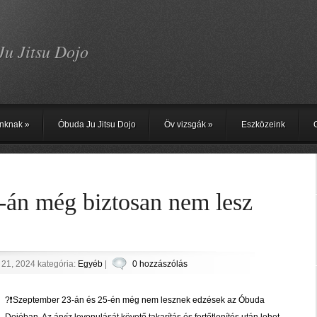
Ju Jitsu Dojo
nknak
»
Óbuda Ju Jitsu Dojo
Öv vizsgák
»
Eszközeink
-án még biztosan nem lesz
 21, 2024 kategória:
Egyéb
|
0 hozzászólás
?❗Szeptember 23-án és 25-én még nem lesznek edzések az Óbuda