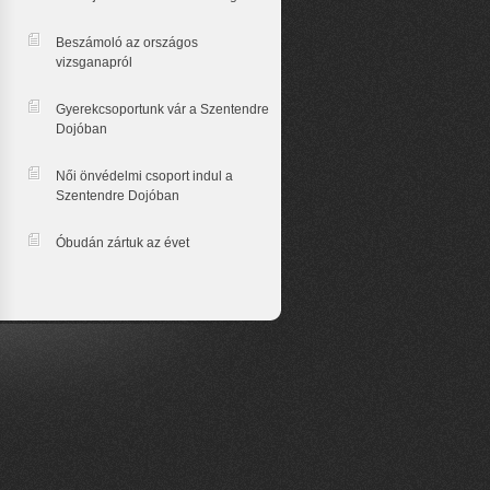
Beszámoló az országos
vizsganapról
Gyerekcsoportunk vár a Szentendre
Dojóban
Női önvédelmi csoport indul a
Szentendre Dojóban
Óbudán zártuk az évet