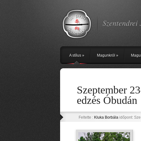
Szentendrei 
A stílus
»
Magunkról
»
Magu
Szeptember 23
edzés Óbudán
Feltette :
Kluka Borbála
időpont: Sze