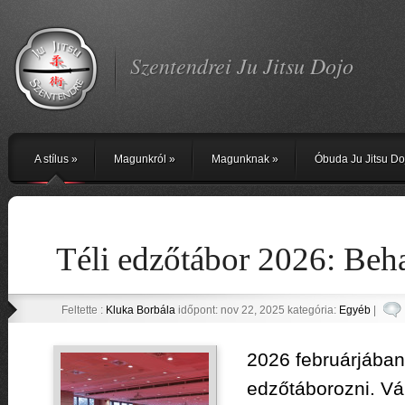
Szentendrei Ju Jitsu Dojo
A stílus
»
Magunkról
»
Magunknak
»
Óbuda Ju Jitsu Do
Téli edzőtábor 2026: Beh
Feltette :
Kluka Borbála
időpont: nov 22, 2025 kategória:
Egyéb
|
2026 februárjában
edzőtáborozni. Vár