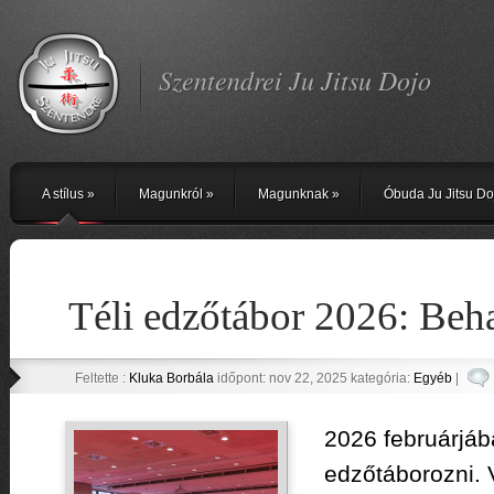
Szentendrei Ju Jitsu Dojo
A stílus
»
Magunkról
»
Magunknak
»
Óbuda Ju Jitsu Do
Téli edzőtábor 2026: Beh
Feltette :
Kluka Borbála
időpont: nov 22, 2025 kategória:
Egyéb
|
2026 februárjáb
edzőtáborozni. 