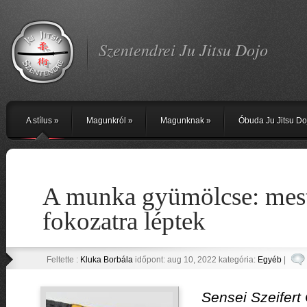
Szentendrei Ju Jitsu Dojo
A stílus
»
Magunkról
»
Magunknak
»
Óbuda Ju Jitsu Do
A munka gyümölcse: mest
fokozatra léptek
Feltette :
Kluka Borbála
időpont: aug 10, 2022 kategória:
Egyéb
|
Sensei Szeifert