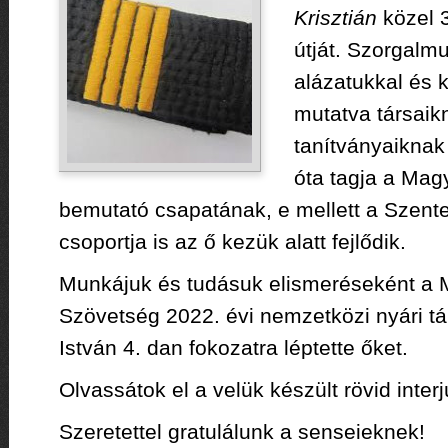
Krisztián
közel 3
útját. Szorgalmuk
alázatukkal és k
mutatva társaik
tanítványaiknak 
óta tagja a Mag
bemutató csapatának, e mellett a Szent
csoportja is az ő kezük alatt fejlődik.
Munkájuk és tudásuk elismeréseként a M
Szövetség 2022. évi nemzetközi nyári 
István 4. dan fokozatra léptette őket.
Olvassátok el a velük készült rövid inter
Szeretettel gratulálunk a senseieknek!