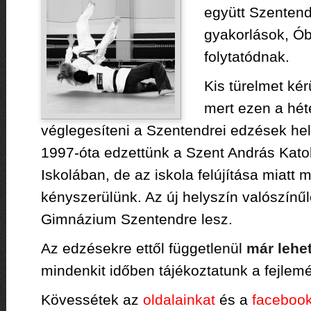
együtt Szentend
gyakorlások, Ó
folytatódnak.
Kis türelmet ké
mert ezen a hét
véglegesíteni a Szentendrei edzések hel
1997-óta edzettünk a Szent András Katol
Iskolában, de az iskola felújítása miatt m
kényszerülünk. Az új helyszín valószínű
Gimnázium Szentendre lesz.
Az edzésekre ettől függetlenül
már lehet
mindenkit időben tájékoztatunk a fejlem
Kövessétek az
oldalainkat
és a
faceboo