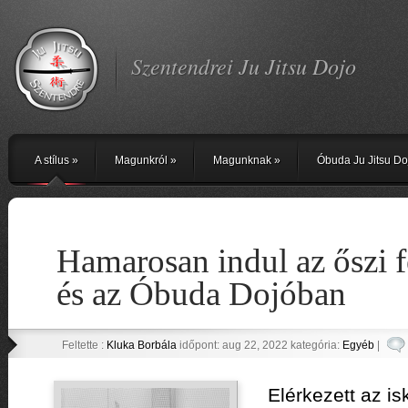
Szentendrei Ju Jitsu Dojo
A stílus
»
Magunkról
»
Magunknak
»
Óbuda Ju Jitsu Do
Hamarosan indul az őszi f
és az Óbuda Dojóban
Feltette :
Kluka Borbála
időpont: aug 22, 2022 kategória:
Egyéb
|
Elérkezett az is