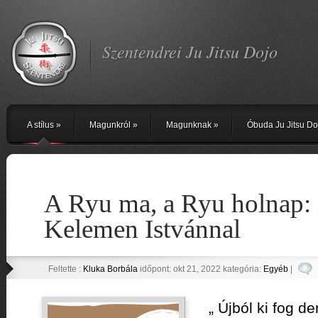
Szentendrei Ju Jitsu Dojo
A stílus
»
Magunkról
»
Magunknak
»
Óbuda Ju Jitsu Do
A Ryu ma, a Ryu holnap: 
Kelemen Istvánnal
Feltette :
Kluka Borbála
időpont: okt 21, 2022 kategória:
Egyéb
|
„ Újból ki fog de