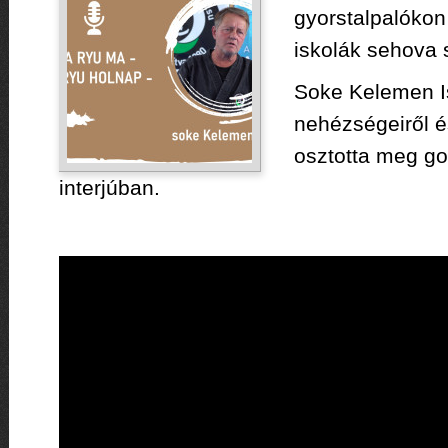
gyorstalpalókon
iskolák sehova 
Soke Kelemen Is
nehézségeiről é
osztotta meg go
interjúban.