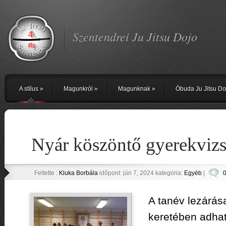
Szentendrei Ju Jitsu Dojo
A stílus
»
Magunkról
»
Magunknak
»
Óbuda Ju Jitsu Do
Nyár köszöntő gyerekviz
Feltette :
Kluka Borbála
időpont: jún 7, 2024 kategória:
Egyéb
|
0
A tanév lezárása
keretében adhat