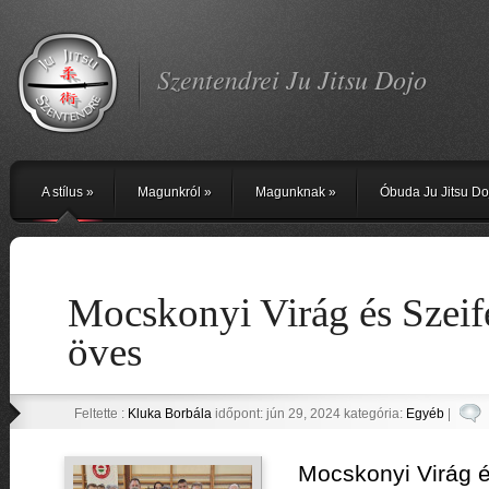
Szentendrei Ju Jitsu Dojo
A stílus
»
Magunkról
»
Magunknak
»
Óbuda Ju Jitsu Do
Mocskonyi Virág és Szeife
öves
Feltette :
Kluka Borbála
időpont: jún 29, 2024 kategória:
Egyéb
|
Mocskonyi Virág és