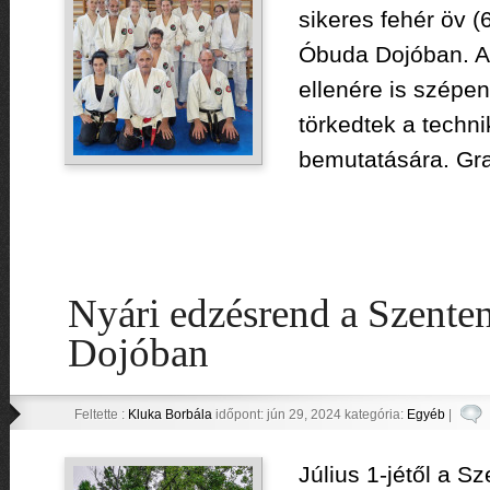
sikeres fehér öv (6
Óbuda Dojóban. A
ellenére is szépen
törkedtek a techn
bemutatására. Grat
Nyári edzésrend a Szente
Dojóban
Feltette :
Kluka Borbála
időpont: jún 29, 2024 kategória:
Egyéb
|
Július 1-jétől a S