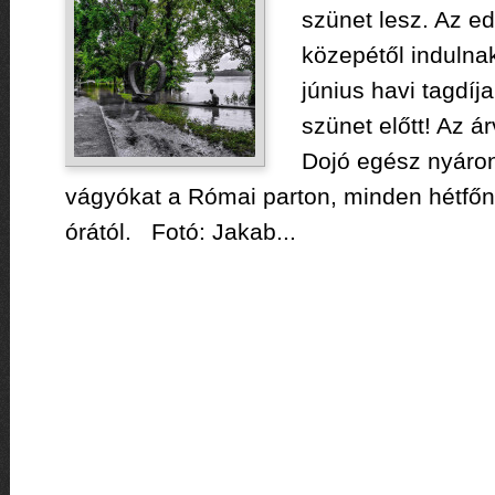
szünet lesz. Az e
közepétől indulnak
június havi tagdíj
szünet előtt! Az á
Dojó egész nyáron
vágyókat a Római parton, minden hétfőn
órától. Fotó: Jakab...