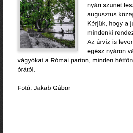
nyári szünet le
augusztus közep
Kérjük, hogy a j
mindenki rendez
Az árvíz is levo
egész nyáron vá
vágyókat a Római parton, minden hétfőn
órától.
Fotó: Jakab Gábor