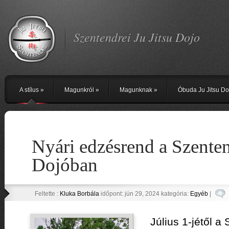
Szentendrei Ju Jitsu Dojo
A stílus
»
Magunkról
»
Magunknak
»
Óbuda Ju Jitsu Do
Nyári edzésrend a Szente
Dojóban
Feltette :
Kluka Borbála
időpont: jún 29, 2024 kategória:
Egyéb
|
Július 1-jétől 