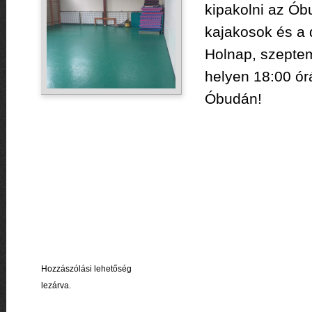
kipakolni az Ób
kajakosok és a 
Holnap, szepte
helyen 18:00 ór
Óbudán!
Hozzászólási lehetőség
lezárva.