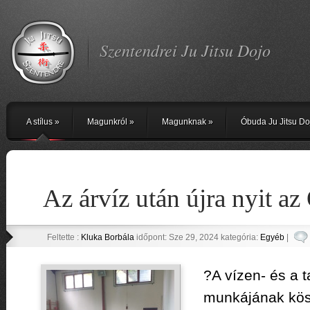
Szentendrei Ju Jitsu Dojo
A stílus
»
Magunkról
»
Magunknak
»
Óbuda Ju Jitsu Do
Az árvíz után újra nyit a
Feltette :
Kluka Borbála
időpont: Sze 29, 2024 kategória:
Egyéb
|
?
A vízen- és a 
munkájának kös